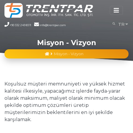
TR
+90 332 249 83 11
info@trentpar.com
EN
Misyon - Vizyon
Misyon - Vizyon
MİSYONUMUZ
Koşulsuz müşteri memnuniyeti ve yüksek hizmet
kalitesi ilkesiyle, yapacağımız işlerde fayda-yarar
olarak maksimum, maliyet olarak minimum olacak
şekilde optimum çözümleri üretip
müşterilerimizin beklentilerini en iyi şekilde
karşılamak.